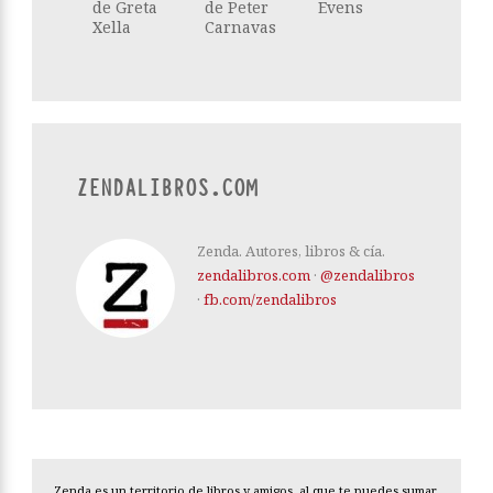
de Greta
de Peter
Evens
Xella
Carnavas
ZENDALIBROS.COM
Zenda. Autores, libros & cía.
zendalibros.com
·
@zendalibros
·
fb.com/zendalibros
Zenda es un territorio de libros y amigos, al que te puedes sumar