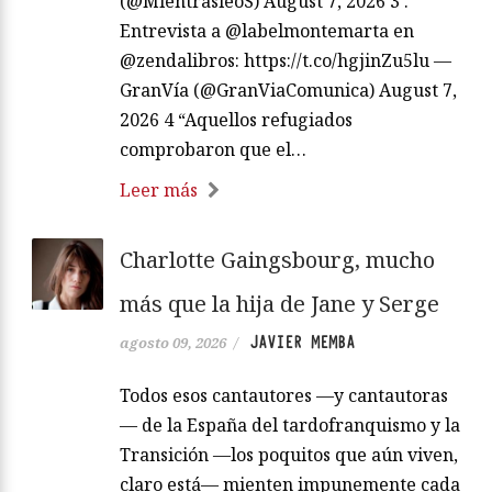
(@MientrasleoS) August 7, 2026 3 .
Entrevista a @labelmontemarta en
@zendalibros: https://t.co/hgjinZu5lu —
GranVía (@GranViaComunica) August 7,
2026 4 “Aquellos refugiados
comprobaron que el…
Leer más
Charlotte Gaingsbourg, mucho
más que la hija de Jane y Serge
JAVIER MEMBA
agosto 09, 2026
/
Todos esos cantautores —y cantautoras
— de la España del tardofranquismo y la
Transición —los poquitos que aún viven,
claro está— mienten impunemente cada