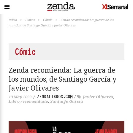
Inicio
>
Libros
>
Cómic
>
Zenda recomienda: La guerra de los
mundos, de Santiago García y Javier Olivares
Cómic
Zenda recomienda: La guerra de
los mundos, de Santiago García y
Javier Olivares
ZENDALIBROS.COM
13 May 2022
/
/
Javier Olivares
,
Libro recomendado
,
Santiago García