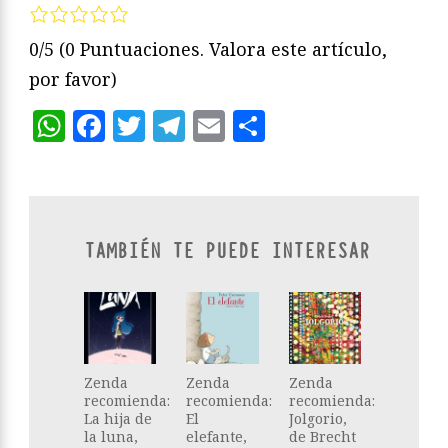
0/5
(0 Puntuaciones. Valora este artículo,
por favor)
WhatsApp
Facebook
Twitter
Telegram
Email
Compartir
TAMBIÉN TE PUEDE INTERESAR
Zenda
Zenda
Zenda
recomienda:
recomienda:
recomienda:
La hija de
El
Jolgorio,
la luna,
elefante,
de Brecht