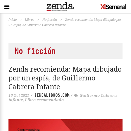
Inicio
>
Libros
>
No ficción
>
Zenda recomienda: Mapa dibujado por
un espía, de Guillermo Cabrera Infante
No ficción
Zenda recomienda: Mapa dibujado
por un espía, de Guillermo
Cabrera Infante
ZENDALIBROS.COM
16 Oct 2021
/
/
Guillermo Cabrera
Infante
,
Libro recomendado