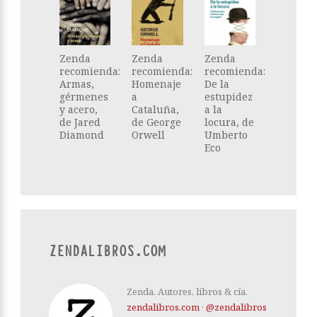
Zenda
Zenda
Zenda
recomienda:
recomienda:
recomienda:
Armas,
Homenaje
De la
gérmenes
a
estupidez
y acero,
Cataluña,
a la
de Jared
de George
locura, de
Diamond
Orwell
Umberto
Eco
ZENDALIBROS.COM
Zenda. Autores, libros & cía.
zendalibros.com
·
@zendalibros