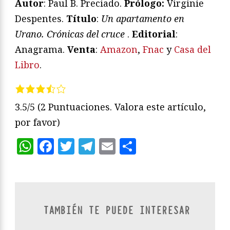
Autor
: Paul B. Preciado.
Prólogo:
Virginie
Despentes.
T
ítulo
:
Un apartamento en
Urano. Crónicas del cruce
.
Editorial
:
Anagrama.
Venta
:
Amazon
,
Fnac
y
Casa del
Libro
.
3.5/5
(2 Puntuaciones. Valora este artículo,
por favor)
WhatsApp
Facebook
Twitter
Telegram
Email
Compartir
TAMBIÉN TE PUEDE INTERESAR