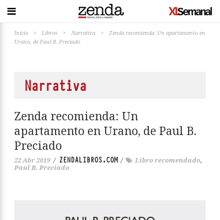
Inicio
>
Libros
>
Narrativa
>
Zenda recomienda: Un apartamento en
Urano, de Paul B. Preciado
Narrativa
Zenda recomienda: Un
apartamento en Urano, de Paul B.
Preciado
ZENDALIBROS.COM
22 Abr 2019
/
/
Libro recomendado
,
Paul B. Preciado