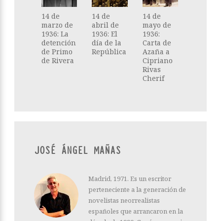
14 de
14 de
14 de
marzo de
abril de
mayo de
1936: La
1936: El
1936:
detención
día de la
Carta de
de Primo
República
Azaña a
de Rivera
Cipriano
Rivas
Cherif
JOSÉ ÁNGEL MAÑAS
Madrid, 1971. Es un escritor
perteneciente a la generación de
novelistas neorrealistas
españoles que arrancaron en la