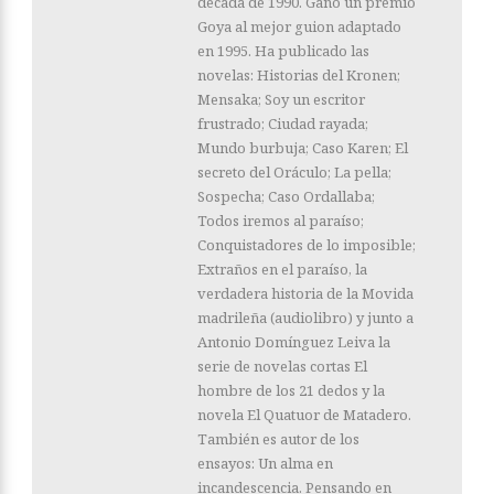
década de 1990. Ganó un premio
Goya al mejor guion adaptado
en 1995. Ha publicado las
novelas: Historias del Kronen;
Mensaka; Soy un escritor
frustrado; Ciudad rayada;
Mundo burbuja; Caso Karen; El
secreto del Oráculo; La pella;
Sospecha; Caso Ordallaba;
Todos iremos al paraíso;
Conquistadores de lo imposible;
Extraños en el paraíso, la
verdadera historia de la Movida
madrileña (audiolibro) y junto a
Antonio Domínguez Leiva la
serie de novelas cortas El
hombre de los 21 dedos y la
novela El Quatuor de Matadero.
También es autor de los
ensayos: Un alma en
incandescencia. Pensando en