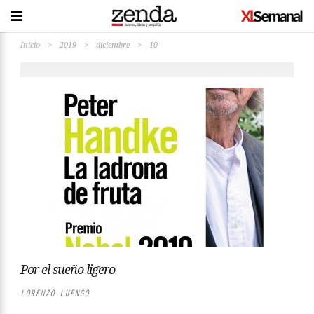
Inicio
>
2019
>
diciembre
>
10
Por el sueño ligero
LORENZO LUENGO