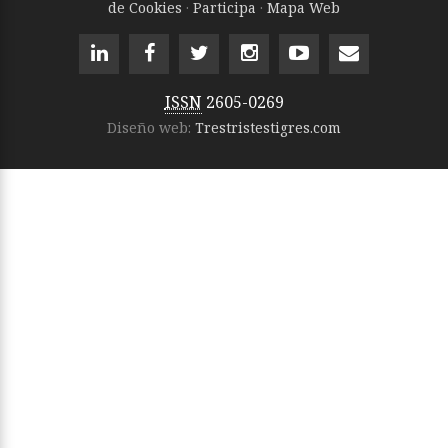
de Cookies
·
Participa
·
Mapa Web
ISSN
2605-0269
Diseño web:
Trestristestigres.com