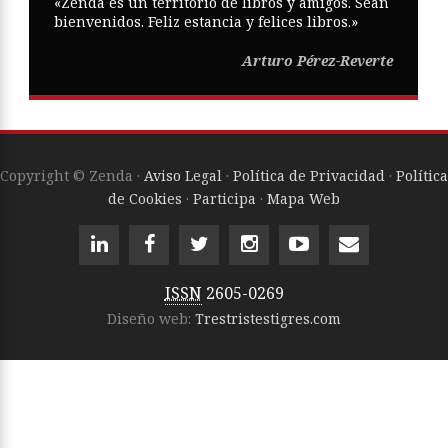
«Zenda es un territorio de libros y amigos. Sean
bienvenidos. Feliz estancia y felices libros.»
Arturo Pérez-Reverte
Copyright © Zenda ·
Aviso Legal
·
Política de Privacidad
·
Política
de Cookies
·
Participa
·
Mapa Web
ISSN
2605-0269
Diseño web:
Trestristestigres.com