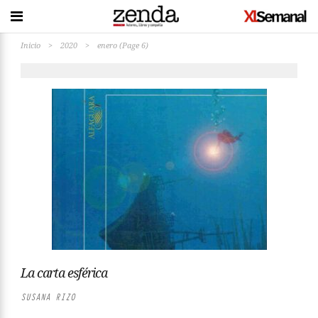
Inicio
>
2020
>
enero
(Page 6)
La carta esférica
SUSANA RIZO