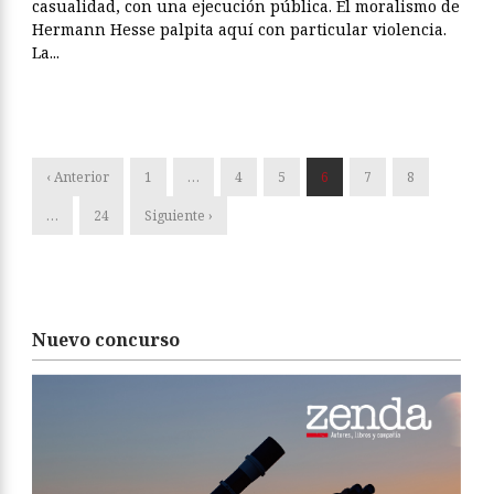
casualidad, con una ejecución pública. El moralismo de
Hermann Hesse palpita aquí con particular violencia.
La...
‹ Anterior
1
…
4
5
6
7
8
…
24
Siguiente ›
Nuevo concurso