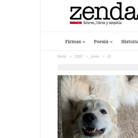
Firmas
Poesía
Histori
Inicio
>
2020
>
junio
>
02