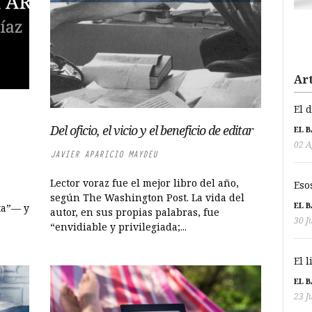
Art
El 
Del oficio, el vicio y el beneficio de editar
EL 
02 A
JAVIER APARICIO MAYDEU
Lector voraz fue el mejor libro del año,
Eso
según The Washington Post. La vida del
EL 
ta”— y
autor, en sus propias palabras, fue
30 J
“envidiable y privilegiada;...
El 
EL 
23 J