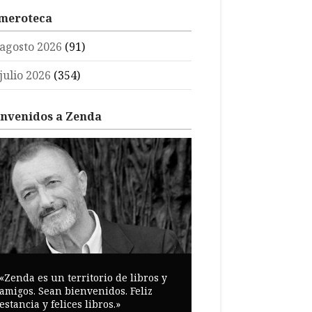
meroteca
agosto 2026
(91)
julio 2026
(354)
envenidos a Zenda
«Zenda es un territorio de libros y
amigos. Sean bienvenidos. Feliz
estancia y felices libros.»