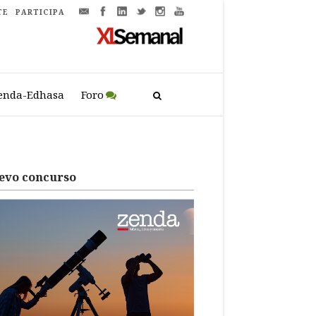
TE
PARTICIPA
enda-Edhasa
Foro
evo concurso