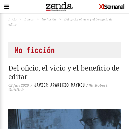
Inicio
>
Libros
>
No ficción
>
Del oficio, el vicio y el beneficio de
editar
No ficción
Del oficio, el vicio y el beneficio de
editar
JAVIER APARICIO MAYDEU
02 Jun 2020
/
/
Robert
Gottlieb