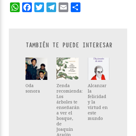
WhatsApp
Facebook
Twitter
Telegram
Email
Compartir
TAMBIÉN TE PUEDE INTERESAR
Oda
Zenda
Alcanzar
sonora
recomienda:
la
Los
felicidad
árboles te
y la
enseñarán
virtud en
a ver el
este
bosque,
mundo
de
Joaquín
Araújo