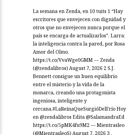
La semana en Zenda, en 10 tuits 1 “Hay
escritores que envejecen con dignidad y
otros que no envejecen nunca porque el
país se encarga de actualizarlos”. Larra:
la inteligencia contra la pared, por Rosa
Amor del Olmo.
https://t.co/VvaWge0GMM — Zenda
(@zendalibros) August 7, 2026 2 S.J.
Bennett consigue un buen equilibrio
entre el misterio y la vida de la
monarca, creando una protagonista
ingeniosa, inteligente y
cercana.#LaReinaQueSurgióDelFrío Hoy
en @zendalibros Edita @SalamandraEd
https://t.co/5pMK4fu9M2 — Mientrasleo
(@MientrasleoS) August 7, 2026 3 .