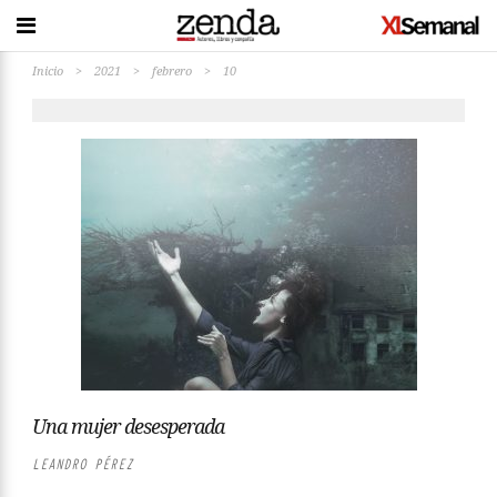
Inicio
>
2021
>
febrero
>
10
Una mujer desesperada
LEANDRO PÉREZ