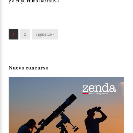
y a cuyo ritmo narrativo...
1
2
Siguiente ›
Nuevo concurso