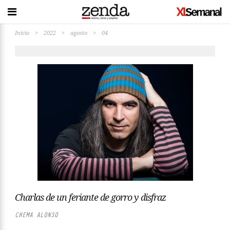
Inicio
>
2022
>
agosto
>
04
Charlas de un feriante de gorro y disfraz
CHEMA ALONSO