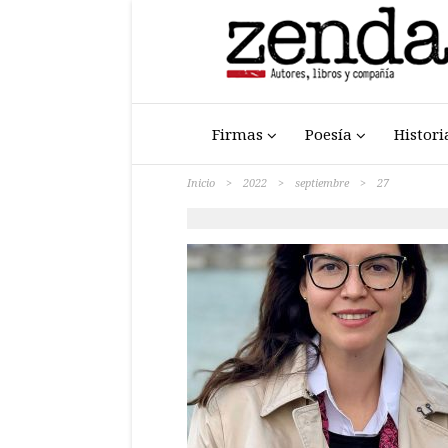
Firmas
Poesía
Histori
Inicio
>
2022
>
septiembre
>
27