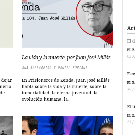
Art
El 
EL 
02 A
La vida y la muerte, por Juan José Millás
ANA BALLABRIGA Y DANIEL FOPIANI
Eso
 dejar
En Prisioneros de Zenda, Juan José Millás
EL 
enerlo
habla sobre la vida y la muerte, sobre la
30 J
 de
inmortalidad, la eterna juventud, la
evolución humana, la...
El 
EL 
23 J