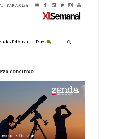
TE
PARTICIPA
enda-Edhasa
Foro
evo concurso