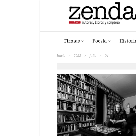
Firmas
Poesía
Histori
Inicio
>
2023
>
julio
>
04