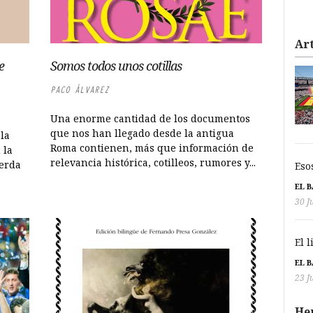
Art
e
Somos todos unos cotillas
PACO ÁLVAREZ
Una enorme cantidad de los documentos
que nos han llegado desde la antigua
 la
Roma contienen, más que información de
 la
relevancia histórica, cotilleos, rumores y...
erda
Eso
EL 
30 J
El 
EL 
23 J
He