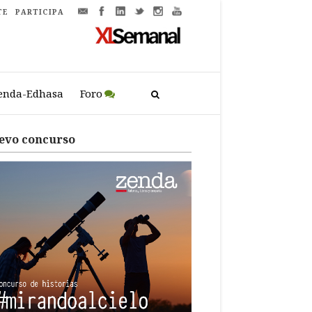
TE
PARTICIPA
enda-Edhasa
Foro
evo concurso