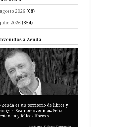
agosto 2026
(68)
julio 2026
(354)
envenidos a Zenda
«Zenda es un territorio de libros y
amigos. Sean bienvenidos. Feliz
estancia y felices libros.»
Arturo Pérez-Reverte