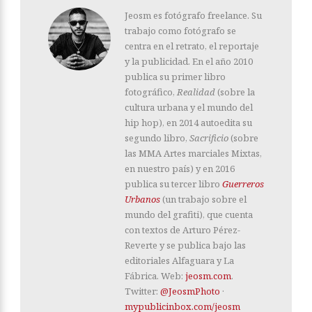
Jeosm es fotógrafo freelance. Su
trabajo como fotógrafo se
centra en el retrato, el reportaje
y la publicidad. En el año 2010
publica su primer libro
fotográfico,
Realidad
(sobre la
cultura urbana y el mundo del
hip hop), en 2014 autoedita su
segundo libro,
Sacrificio
(sobre
las MMA Artes marciales Mixtas,
en nuestro país) y en 2016
publica su tercer libro
Guerreros
Urbanos
(un trabajo sobre el
mundo del grafiti), que cuenta
con textos de Arturo Pérez-
Reverte y se publica bajo las
editoriales Alfaguara y La
Fábrica. Web:
jeosm.com
.
Twitter:
@JeosmPhoto
·
mypublicinbox.com/jeosm