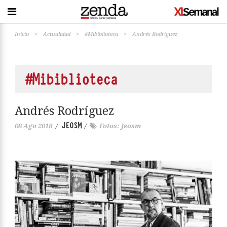
Inicio
>
Actualidad
>
#Mibiblioteca
>
Andrés Rodríguez
#Mibiblioteca
Andrés Rodríguez
JEOSM
08 Ago 2018
/
/
Fotos: Jeosm