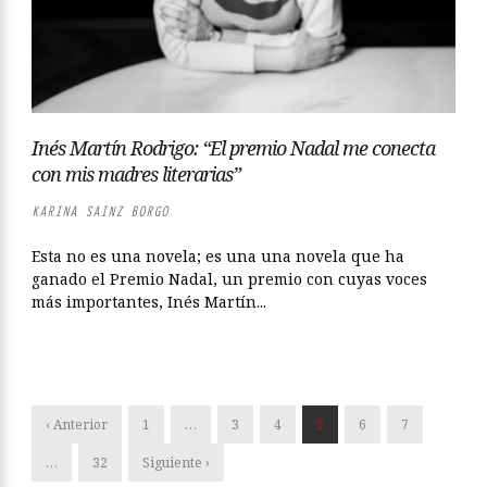
Inés Martín Rodrigo: “El premio Nadal me conecta
con mis madres literarias”
KARINA SAINZ BORGO
Esta no es una novela; es una una novela que ha
ganado el Premio Nadal, un premio con cuyas voces
más importantes, Inés Martín...
‹ Anterior
1
…
3
4
5
6
7
…
32
Siguiente ›