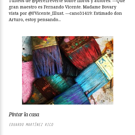
Tuiteos de @perezreverte sobre libros y autores: —Qué
gran maestro es Fernando Vicente. Madame Bovary
vista por @FVicente_Illust. —cano31419: Estimado don
Arturo, estoy pensando...
Pintar la casa
EDUARDO MARTÍNEZ RICO