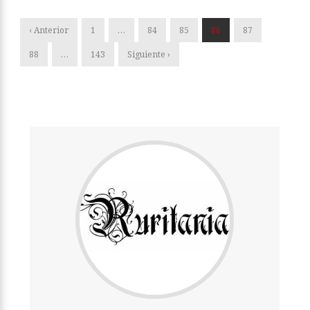
‹ Anterior
1
…
84
85
86
87
88
…
143
Siguiente ›