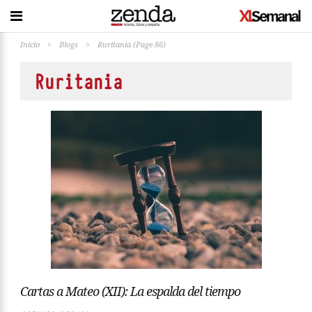
Inicio
>
Blogs
>
Ruritania
(Page 86)
Ruritania
Cartas a Mateo (XII): La espalda del tiempo