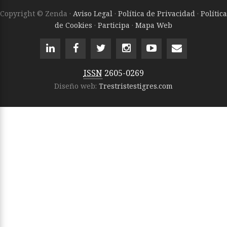
Copyright © Zenda ·
Aviso Legal
·
Política de Privacidad
·
Política
de Cookies
·
Participa
·
Mapa Web
ISSN
2605-0269
Diseño web:
Trestristestigres.com