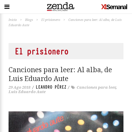
Inicio
>
Blogs
>
El prisionero
>
Canciones para leer: Al alba, de Luis
Eduardo Aute
El prisionero
Canciones para leer: Al alba, de
Luis Eduardo Aute
LEANDRO PÉREZ
29 Ago 2018
/
/
Canciones para leer
,
Luis Eduardo Aute