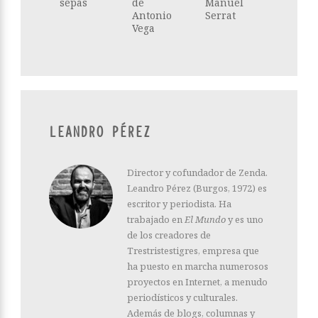
sepas
de
Manuel
Antonio
Serrat
Vega
LEANDRO PÉREZ
Director y cofundador de Zenda.
Leandro Pérez (Burgos, 1972) es
escritor y periodista. Ha
trabajado en
El Mundo
y es uno
de los creadores de
Trestristestigres, empresa que
ha puesto en marcha numerosos
proyectos en Internet, a menudo
periodísticos y culturales.
Además de blogs, columnas y