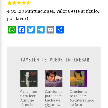
4.4/5
(23 Puntuaciones. Valora este artículo,
por favor)
WhatsApp
Facebook
Twitter
Telegram
Email
Compartir
TAMBIÉN TE PUEDE INTERESAR
Canciones
Canciones
Canciones
para leer:
para leer:
para leer:
Aunque
Lucha de
Mediterráneo,
tú no lo
gigantes,
de Joan