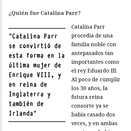
¿Quién fue Catalina Parr?
Catalina Parr
procedía de una
"
Catalina Parr
familia noble con
se convirtió de
antepasados tan
esta forma en la
importantes como
última mujer de
el rey Eduardo III.
Enrique VIII, y
Al poco de cumplir
en reina de
los 30 años, la
Inglaterra y
futura reina
también de
consorte ya se
Irlanda
"
había casado dos
veces, y en ambas