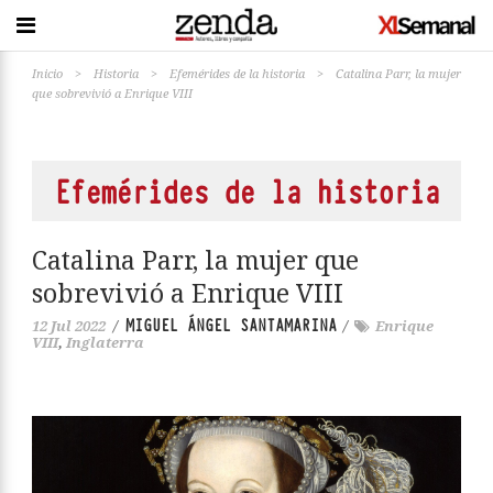
Inicio
>
Historia
>
Efemérides de la historia
>
Catalina Parr, la mujer
que sobrevivió a Enrique VIII
Efemérides de la historia
Catalina Parr, la mujer que
sobrevivió a Enrique VIII
MIGUEL ÁNGEL SANTAMARINA
12 Jul 2022
/
/
Enrique
VIII
,
Inglaterra