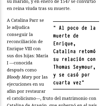
su marido, y en enero de 1547 se convirtió
en reina viuda tras su muerte.
A Catalina Parr se
le adjudica
"
Al poco de la
conseguir la
muerte de
reconciliación de
Enrique,
Enrique VIII con
Catalina retomó
sus dos hijas: María
su relación con
I —conocida
Thomas Seymour,
después como
y se casó por
Bloody Mary
por las
cuarta vez
"
ejecuciones en su
afán por restaurar
el catolicismo—, fruto del matrimonio con
Catalina de Aragón, que gobernó en el país