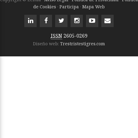
de Cookies
·
Participa
·
Mapa Web
ISSN
2605-0269
Diseño web:
Trestristestigres.com