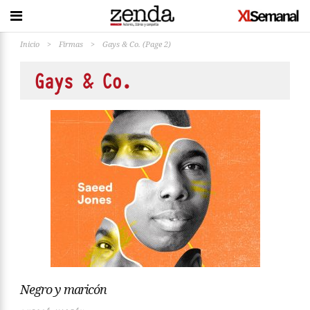
Inicio
>
Firmas
>
Gays & Co.
(Page 2)
Gays & Co.
Negro y maricón