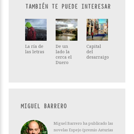
TAMBIÉN TE PUEDE INTERESAR
La ría de
De un
Capital
las letras
lado la
del
cerca el
desarraigo
Duero
MIGUEL BARRERO
Miguel Barrero ha publicado las
novelas Espejo (premio Asturias