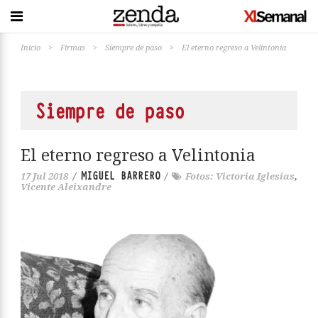
Inicio
>
Firmas
>
Siempre de paso
>
El eterno regreso a Velintonia
Siempre de paso
El eterno regreso a Velintonia
MIGUEL BARRERO
17 Jul 2018
/
/
Fotos: Victoria Iglesias
,
Vicente Aleixandre