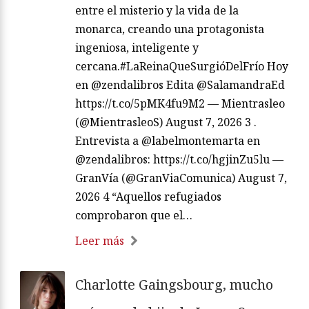
entre el misterio y la vida de la
monarca, creando una protagonista
ingeniosa, inteligente y
cercana.#LaReinaQueSurgióDelFrío Hoy
en @zendalibros Edita @SalamandraEd
https://t.co/5pMK4fu9M2 — Mientrasleo
(@MientrasleoS) August 7, 2026 3 .
Entrevista a @labelmontemarta en
@zendalibros: https://t.co/hgjinZu5lu —
GranVía (@GranViaComunica) August 7,
2026 4 “Aquellos refugiados
comprobaron que el…
Leer más
Charlotte Gaingsbourg, mucho