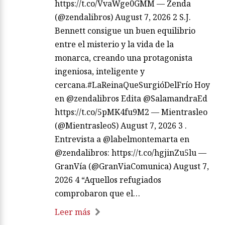
https://t.co/VvaWge0GMM — Zenda
(@zendalibros) August 7, 2026 2 S.J.
Bennett consigue un buen equilibrio
entre el misterio y la vida de la
monarca, creando una protagonista
ingeniosa, inteligente y
cercana.#LaReinaQueSurgióDelFrío Hoy
en @zendalibros Edita @SalamandraEd
https://t.co/5pMK4fu9M2 — Mientrasleo
(@MientrasleoS) August 7, 2026 3 .
Entrevista a @labelmontemarta en
@zendalibros: https://t.co/hgjinZu5lu —
GranVía (@GranViaComunica) August 7,
2026 4 “Aquellos refugiados
comprobaron que el…
Leer más