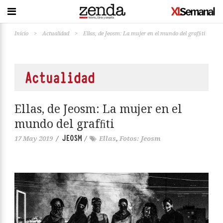
Inicio
>
Actualidad
>
Ellas, de Jeosm: La mujer en el mundo del grafﬁti
Actualidad
Ellas, de Jeosm: La mujer en el
mundo del grafﬁti
JEOSM
17 May 2019
/
/
Ellas
,
Fotos: Jeosm