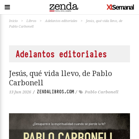
Inicio
>
Libros
>
Adelantos editoriales
>
Jesús, qué vida llevo, de
Pablo Carbonell
Adelantos editoriales
Jesús, qué vida llevo, de Pablo
Carbonell
ZENDALIBROS.COM
13 Jun 2026
/
/
Pablo Carbonell