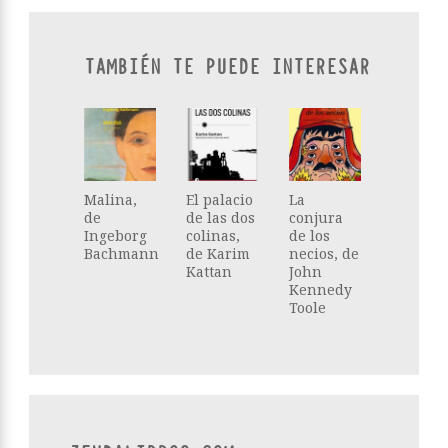
TAMBIÉN TE PUEDE INTERESAR
Malina,
El palacio
La
de
de las dos
conjura
Ingeborg
colinas,
de los
Bachmann
de Karim
necios, de
Kattan
John
Kennedy
Toole