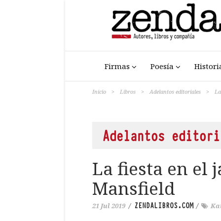
Firmas
Poesía
Histori
Inicio
>
Libros
>
Adelantos editoriales
>
La
Adelantos editori
La fiesta en el 
Mansfield
ZENDALIBROS.COM
21 Jul 2019
/
/
Ka