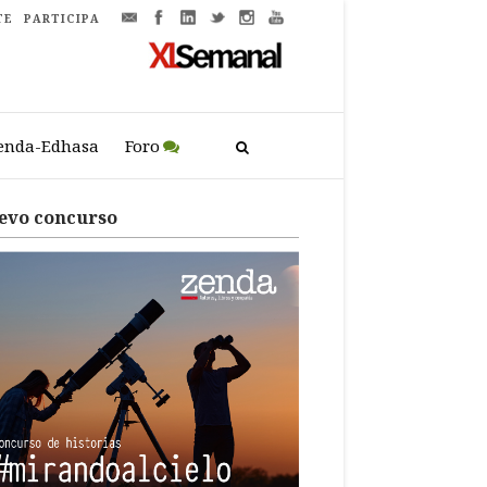
TE
PARTICIPA
enda-Edhasa
Foro
evo concurso