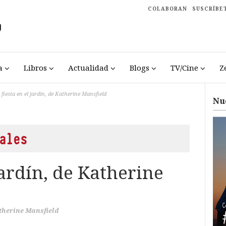
COLABORAN
SUSCRÍBE
a
Libros
Actualidad
Blogs
TV/Cine
Z
 fiesta en el jardín, de Katherine Mansfield
Nu
ales
jardín, de Katherine
therine Mansfield