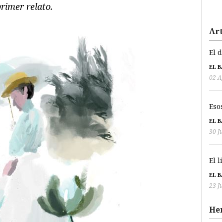
rimer relato.
Art
El 
EL 
02 A
Eso
EL 
30 J
El 
EL 
23 J
He