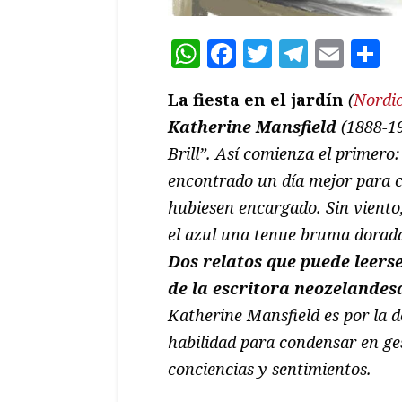
WhatsApp
Facebook
Twitter
Teleg
Ema
C
La fiesta en el jardín
(
Nordic
Katherine Mansfield
(1888-192
Brill”. Así comienza el primero
encontrado un día mejor para cel
hubiesen encargado. Sin viento, 
el azul una tenue bruma dorada
Dos relatos que puede leers
de la escritora neozelandes
Katherine Mansfield es por la d
habilidad para condensar en ge
conciencias y sentimientos.