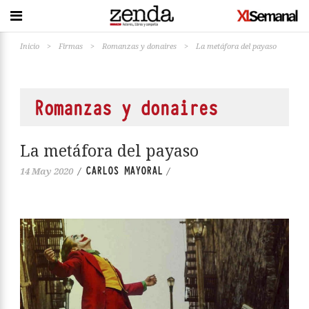
Inicio
>
Firmas
>
Romanzas y donaires
>
La metáfora del payaso
Romanzas y donaires
La metáfora del payaso
CARLOS MAYORAL
14 May 2020
/
/