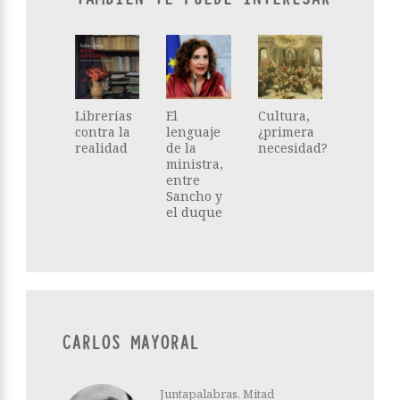
Librerías
El
Cultura,
contra la
lenguaje
¿primera
realidad
de la
necesidad?
ministra,
entre
Sancho y
el duque
CARLOS MAYORAL
Juntapalabras. Mitad