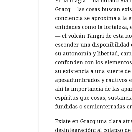
En la magia —ha notado Blan
Gracq— las cosas buscan exist
conciencia se aproxima a la ex
entidades como la fortaleza, 
— el volcán Tängri de esta n
esconder una disponibilidad 
su autonomía y libertad, cam
confunden con los elementos 
su existencia a una suerte d
apesadumbrados y cautivos e
ahí la importancia de las apa
espíritus que cosas, sustanci
fundidas o semienterradas en
Existe en Gracq una clara at
desintegración; al colapso de