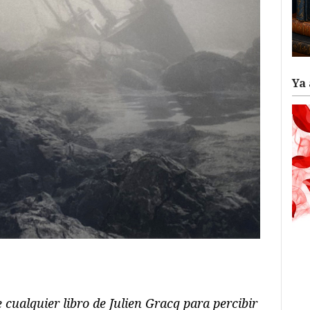
Ya 
ram
il
ompartir
 cualquier libro de Julien Gracq para percibir