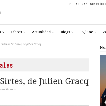
COLABORAN
SUSCRÍBE
a
Libros
Actualidad
Blogs
TV/Cine
Z
 orilla de las Sirtes, de Julien Gracq
Nu
ales
 Sirtes, de Julien Gracq
lien Gracq