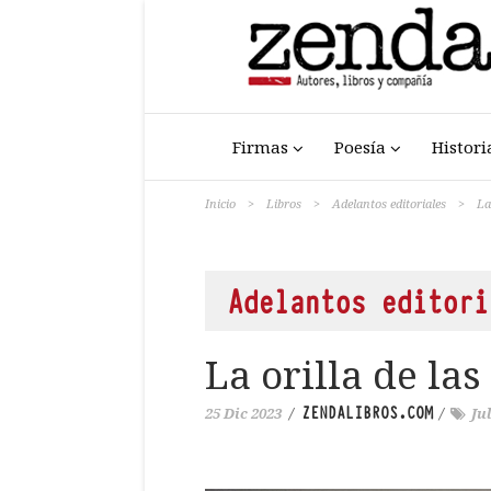
Firmas
Poesía
Histori
Inicio
>
Libros
>
Adelantos editoriales
>
La
Adelantos editori
La orilla de las
ZENDALIBROS.COM
25 Dic 2023
/
/
Ju