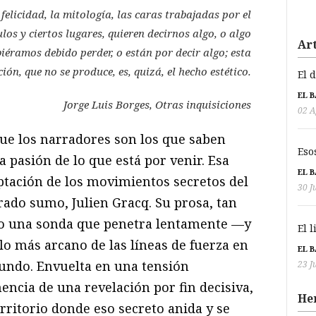
felicidad, la mitología, las caras trabajadas por el
los y ciertos lugares, quieren decirnos algo, o algo
Art
iéramos debido perder, o están por decir algo; esta
ón, que no se produce, es, quizá, el hecho estético.
El 
EL 
Jorge Luis Borges,
Otras inquisiciones
02 A
que los narradores son los que saben
Eso
a pasión de lo que está por venir. Esa
EL 
tación de los movimientos secretos del
30 J
rado sumo, Julien Gracq. Su prosa, tan
mo una sonda que penetra lentamente —y
El 
o más arcano de las líneas de fuerza en
EL 
mundo. Envuelta en una tensión
23 J
nencia de una revelación por fin decisiva,
He
erritorio donde eso secreto anida y se