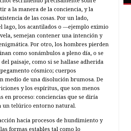
chot escribiendo precisamente sobre
ir a la manera de la conciencia, y la
istencia de las cosas. Por un lado,
el lago, los acantilados o —ejemplo eximio
ovela, semejan contener una intención y
enigmática. Por otro, los hombres pierden
inan como sonámbulos a pleno día, o se
del paisaje, como si se hallase adherida
e pegamento cósmico; cuerpos
n medio de una disolución brumosa. De
riciones y los espíritus, que son menos
as en proceso: conciencias que se diría
 un telúrico entorno natural.
racción hacia procesos de hundimiento y
 las formas estables tal como lo