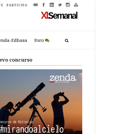
TE
PARTICIPA
enda-Edhasa
Foro
evo concurso