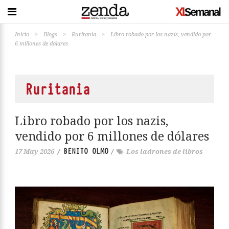
Inicio
>
Blogs
>
Ruritania
>
Libro robado por los nazis, vendido por
6 millones de dólares
Ruritania
Libro robado por los nazis,
vendido por 6 millones de dólares
BENITO OLMO
17 May 2026
/
/
Los ladrones de libros