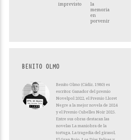
imprevisto
la
memoria
en
porvenir
BENITO OLMO
Benito Olmo (Cádiz, 1980) es
escritor. Ganador del premio
Novelpol 2022, el Premio Lloret
Negre a la mejor novela de 2024
y el Premio Cubelles Noir 2025.
Entre sus obras destacan las
novelas La maniobra de la
tortuga, La tragedia del girasol,
El Gran Rojo, Los Días Felices y