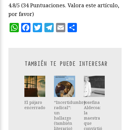
4.8/5
(34 Puntuaciones. Valora este artículo,
por favor)
WhatsApp
Facebook
Twitter
Telegram
Email
Compartir
TAMBIÉN TE PUEDE INTERESAR
El pájaro
“Incertidumbre
Josefina
encerrado
radical”:
Aldecoa:
un
la
hallazgo
maestra
(también
que
literario)
convirtió