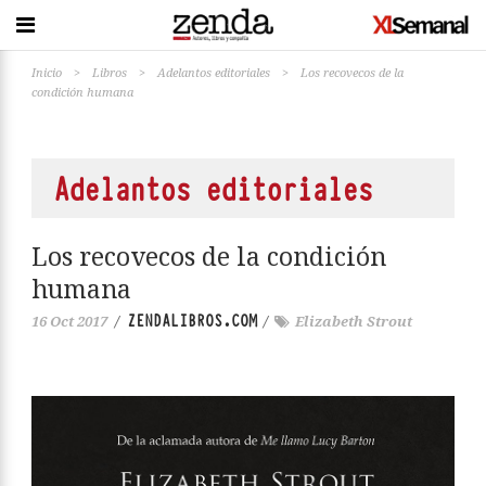
Inicio
>
Libros
>
Adelantos editoriales
>
Los recovecos de la
condición humana
Adelantos editoriales
Los recovecos de la condición
humana
ZENDALIBROS.COM
16 Oct 2017
/
/
Elizabeth Strout