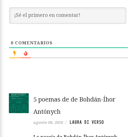
0
COMENTARIOS
5 poemas de de Bohdán-Íhor
Antónych
LAURA DI VERSO
agosto 08, 2026
/
La poesía de Bohdán-Íhor Antónych,