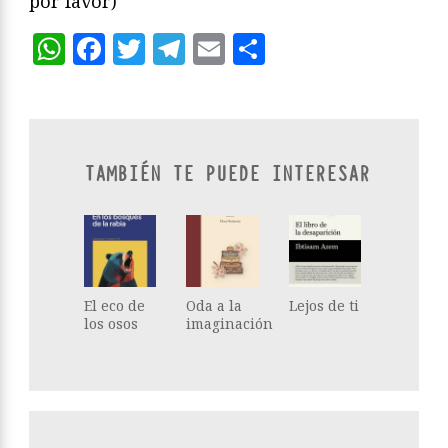
por favor)
WhatsApp
Facebook
Twitter
Telegram
Email
Compartir
TAMBIÉN TE PUEDE INTERESAR
El eco de
Oda a la
Lejos de ti
los osos
imaginación