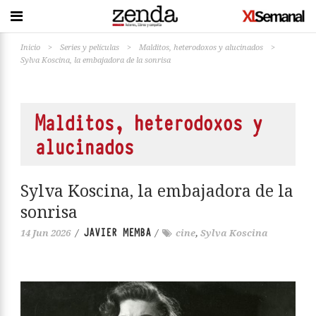
Inicio
>
Series y películas
>
Malditos, heterodoxos y alucinados
>
Sylva Koscina, la embajadora de la sonrisa
Malditos, heterodoxos y
alucinados
Sylva Koscina, la embajadora de la
sonrisa
JAVIER MEMBA
14 Jun 2026
/
/
cine
,
Sylva Koscina