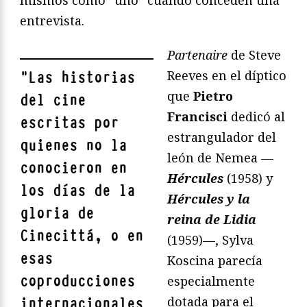
mismos como “uno” cuando conceden una
entrevista.
Partenaire
de Steve
Reeves en el díptico
"
Las historias
que
Pietro
del cine
Francisci
dedicó al
escritas por
estrangulador del
quienes no la
león de Nemea —
conocieron en
Hércules
(1958) y
los días de la
Hércules y la
gloria de
reina de Lidia
Cinecittà, o en
(1959)—, Sylva
esas
Koscina parecía
coproducciones
especialmente
dotada para el
internacionales