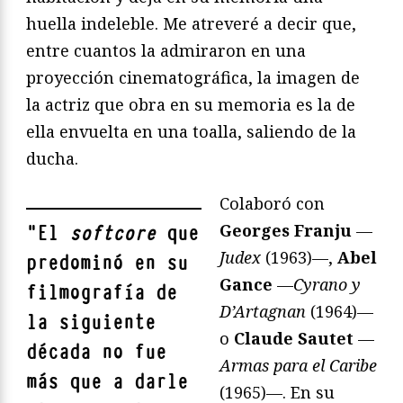
huella indeleble. Me atreveré a decir que,
entre cuantos la admiraron en una
proyección cinematográfica, la imagen de
la actriz que obra en su memoria es la de
ella envuelta en una toalla, saliendo de la
ducha.
Colaboró con
Georges Franju
—
"
El
softcore
que
Judex
(1963)—,
Abel
predominó en su
Gance
—
Cyrano y
filmografía de
D’Artagnan
(1964)—
la siguiente
o
Claude Sautet
—
década no fue
Armas para el Caribe
más que a darle
(1965)—. En su