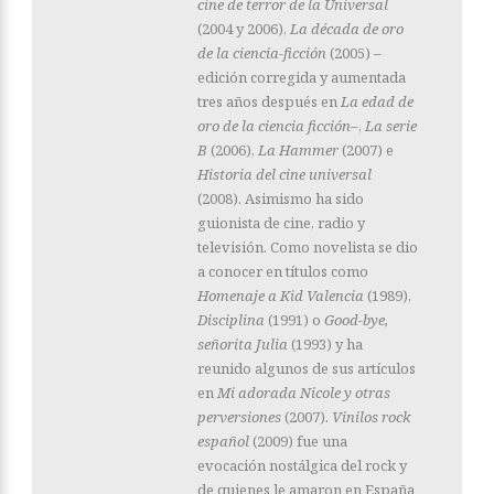
cine de terror de la Universal
(2004 y 2006),
La década de oro
de la ciencia-ficción
(2005) –
edición corregida y aumentada
tres años después en
La edad de
oro de la ciencia ficción–
,
La serie
B
(2006),
La Hammer
(2007) e
Historia del cine universal
(2008). Asimismo ha sido
guionista de cine, radio y
televisión. Como novelista se dio
a conocer en títulos como
Homenaje a Kid Valencia
(1989),
Disciplina
(1991) o
Good-bye,
señorita Julia
(1993) y ha
reunido algunos de sus artículos
en
Mi adorada Nicole y otras
perversiones
(2007).
Vinilos rock
español
(2009) fue una
evocación nostálgica del rock y
de quienes le amaron en España