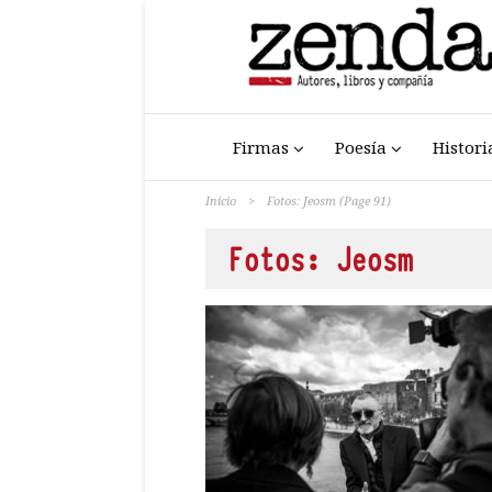
Firmas
Poesía
Histori
Inicio
>
Fotos: Jeosm
(Page 91)
Fotos: Jeosm