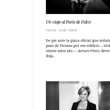
Un viaje al París de Falcó
KARINA SAINZ BORGO
De pie ante la placa oficial que señala
paso de Picasso por ese edificio —vivi
veinte años ahí—, Arturo Pérez-Reve
deja...