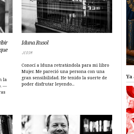
ibir
Iduna Rusol
 que
JEOSM
Conocí a Iduna retratándola para mi libro
Mujer. Me pareció una persona con una
Ya 
gran sensibilidad. He tenido la suerte de
n la
poder disfrutar leyendo...
o. —
ras