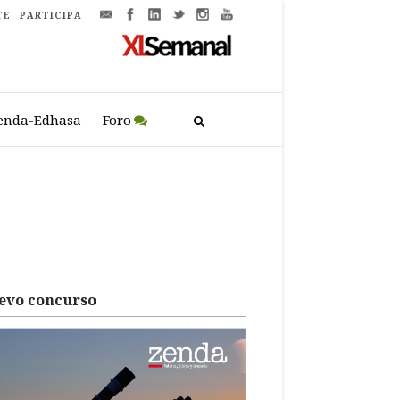
TE
PARTICIPA
enda-Edhasa
Foro
evo concurso