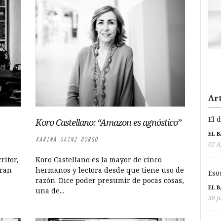
Art
El 
Koro Castellano: “Amazon es agnóstico”
EL 
KARINA SAINZ BORGO
02 A
ritor,
Koro Castellano es la mayor de cinco
gran
hermanos y lectora desde que tiene uso de
Eso
razón. Dice poder presumir de pocas cosas,
EL 
una de...
30 J