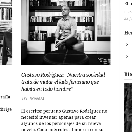
El 
EL 
23 J
He
Bi
Gustavo Rodríguez: “Nuestra sociedad
trata de matar el lado femenino que
habita en todo hombre”
rafía
ANA MENDOZA
dirige
El escritor peruano Gustavo Rodríguez no
necesitó inventar apenas para crear
algunos de los personajes de su nueva
novela. Cada miércoles almuerza con su...