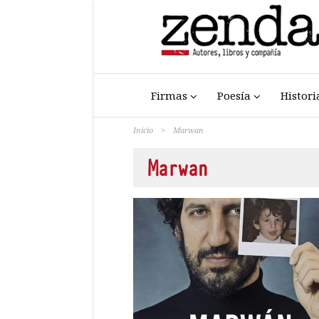
Firmas
Poesía
Histori
Inicio
>
Marwan
Marwan