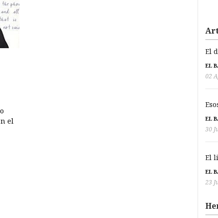
Art
El 
EL 
02 A
Eso
no
EL 
en el
30 J
El 
EL 
23 J
He