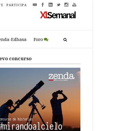
TE
PARTICIPA
enda-Edhasa
Foro
evo concurso