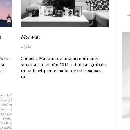
n
Marwan
JEOSM
Es un
Conocí a Marwan de una manera muy
stá
singular en el año 2011, mientras grababa
o,
un videoclip en el salón de mi casa para
un...