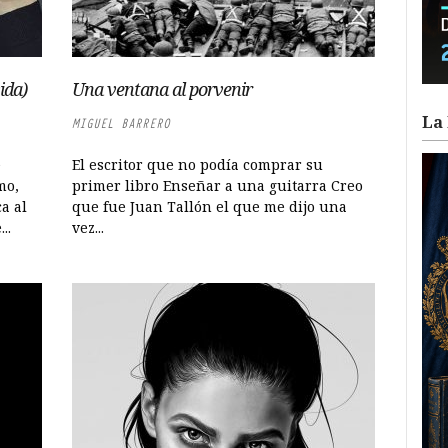
ida)
Una ventana al porvenir
La 
MIGUEL BARRERO
e
El escritor que no podía comprar su
mo,
primer libro Enseñar a una guitarra Creo
a al
que fue Juan Tallón el que me dijo una
..
vez...