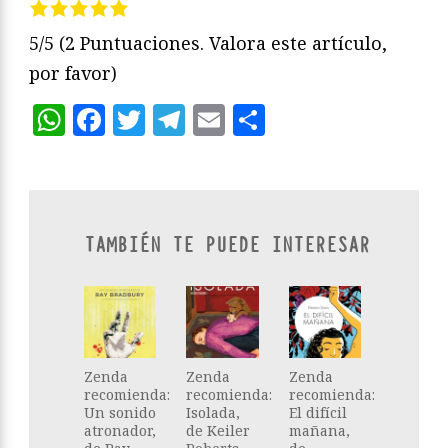
5/5
(2 Puntuaciones. Valora este artículo,
por favor)
WhatsApp
Facebook
Twitter
Telegram
Email
Compartir
TAMBIÉN TE PUEDE INTERESAR
Zenda
Zenda
Zenda
recomienda:
recomienda:
recomienda:
Un sonido
Isolada,
El difícil
atronador,
de Keiler
mañana,