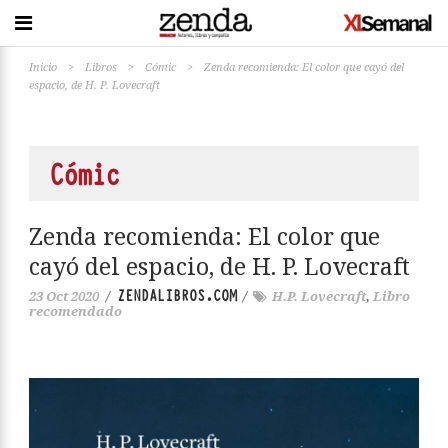
Inicio
>
Libros
>
Cómic
>
Zenda recomienda: El color que cayó del
espacio, de H. P. Lovecraft
Cómic
Zenda recomienda: El color que
cayó del espacio, de H. P. Lovecraft
ZENDALIBROS.COM
23 Oct 2020
/
/
H.P. Lovecraft
,
Libro
recomendado