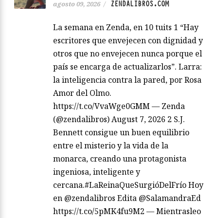
ZENDALIBROS.COM
agosto 09, 2026
/
La semana en Zenda, en 10 tuits 1 “Hay
escritores que envejecen con dignidad y
otros que no envejecen nunca porque el
país se encarga de actualizarlos”. Larra:
la inteligencia contra la pared, por Rosa
Amor del Olmo.
https://t.co/VvaWge0GMM — Zenda
(@zendalibros) August 7, 2026 2 S.J.
Bennett consigue un buen equilibrio
entre el misterio y la vida de la
monarca, creando una protagonista
ingeniosa, inteligente y
cercana.#LaReinaQueSurgióDelFrío Hoy
en @zendalibros Edita @SalamandraEd
https://t.co/5pMK4fu9M2 — Mientrasleo