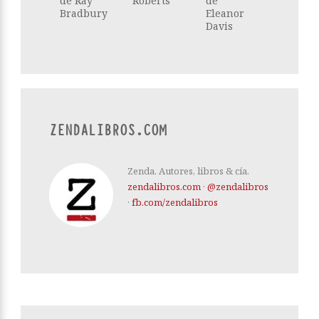
de Ray
Roberts
de
Bradbury
Eleanor
Davis
ZENDALIBROS.COM
Zenda. Autores, libros & cía.
zendalibros.com
·
@zendalibros
·
fb.com/zendalibros