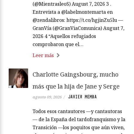
(@MientrasleoS) August 7, 2026 3 .
Entrevista a @labelmontemarta en
@zendalibros: https://t.co/hgjinZu5lu —
GranVía (@GranViaComunica) August 7,
2026 4 “Aquellos refugiados
comprobaron que el…
Leer más
Charlotte Gaingsbourg, mucho
más que la hija de Jane y Serge
JAVIER MEMBA
agosto 09, 2026
/
Todos esos cantautores —y cantautoras
— de la España del tardofranquismo y la
Transición —los poquitos que aún viven,