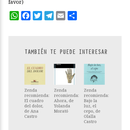
favor)
WhatsApp
Facebook
Twitter
Telegram
Email
Compartir
TAMBIÉN TE PUEDE INTERESAR
Zenda
Zenda
Zenda
recomienda:
recomienda:
recomienda:
El cuadro
Ahora, de
Bajo la
del dolor,
Yolanda
luz, el
de Ana
Morató
cepo, de
Castro
Olalla
Castro