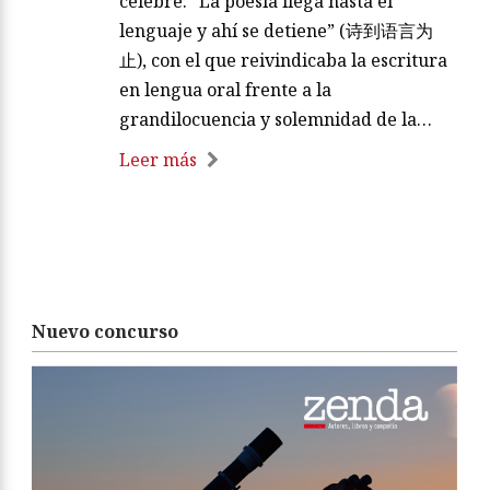
célebre: “La poesía llega hasta el
lenguaje y ahí se detiene” (诗到语言为
止), con el que reivindicaba la escritura
en lengua oral frente a la
grandilocuencia y solemnidad de la…
Leer más
Nuevo concurso