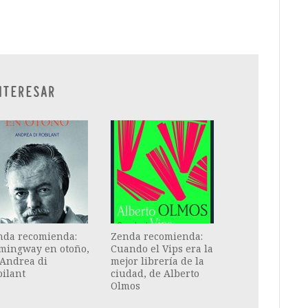
ram
il
ompartir
NTERESAR
nda recomienda:
Zenda recomienda:
mingway en otoño,
Cuando el Vips era la
 Andrea di
mejor librería de la
ilant
ciudad, de Alberto
Olmos