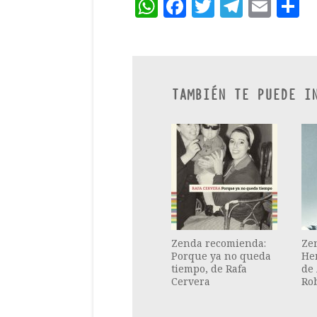
WhatsApp
Facebook
Twitter
Teleg
Ema
C
TAMBIÉN TE PUEDE I
Zenda recomienda:
Ze
Porque ya no queda
He
tiempo, de Rafa
de
Cervera
Rob