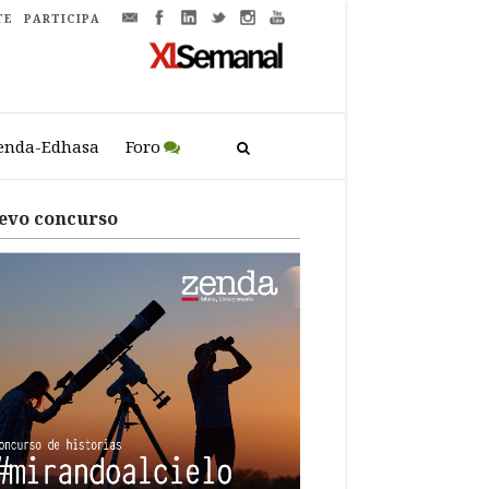
TE
PARTICIPA
enda-Edhasa
Foro
evo concurso