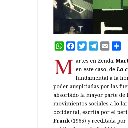
WhatsApp
Facebook
Twitter
Teleg
Ema
C
M
artes en Zenda.
Mart
en este caso, de
La c
fundamental a la ho
poder auspiciadas por las fu
absorbido la mayor parte de 
movimientos sociales a lo la
occidental, escrita por el pe
Frank
(1965) y reeditada por 