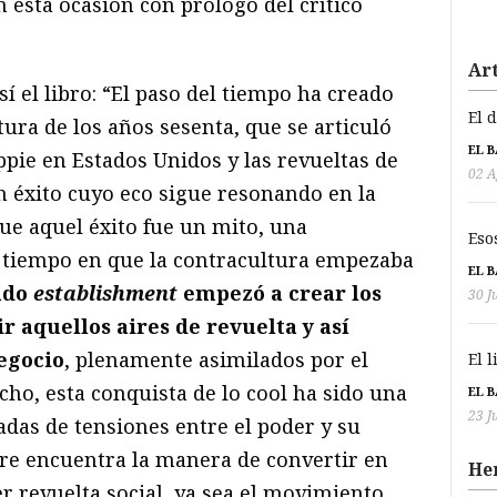
 esta ocasión con prólogo del crítico
Art
sí el libro: “El paso del tiempo ha creado
El 
tura de los años sesenta, que se articuló
EL 
pie en Estados Unidos y las revueltas de
02 A
n éxito cuyo eco sigue resonando en la
que aquel éxito fue un mito, una
Eso
l tiempo en que la contracultura empezaba
EL 
ado
establishment
empezó a crear los
30 J
r aquellos aires de revuelta y así
egocio
, plenamente asimilados por el
El 
ho, esta conquista de lo cool ha sido una
EL 
23 J
adas de tensiones entre el poder y su
pre encuentra la manera de convertir en
He
r revuelta social, ya sea el movimiento