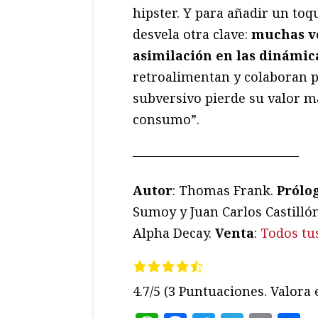
hipster. Y para añadir un toq
desvela otra clave:
muchas ve
asimilación en las dinámic
retroalimentan y colaboran pa
subversivo pierde su valor m
consumo”.
—————————————
Autor
: Thomas Frank.
Prólo
Sumoy y Juan Carlos Castilló
Alpha Decay.
Venta
:
Todos tus
4.7/5
(3 Puntuaciones. Valora e