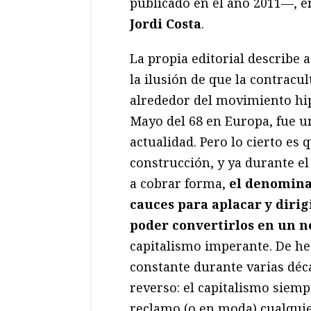
publicado en el año 2011—, en
Jordi Costa
.
La propia editorial describe a
la ilusión de que la contracul
alrededor del movimiento hip
Mayo del 68 en Europa, fue u
actualidad. Pero lo cierto es 
construcción, y ya durante e
a cobrar forma,
el denomin
cauces para aplacar y dirigi
poder convertirlos en un n
capitalismo imperante. De hec
constante durante varias déc
reverso: el capitalismo siem
reclamo (o en moda) cualquie