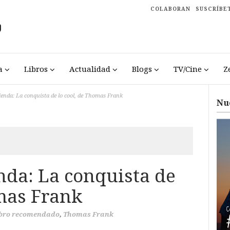
COLABORAN
SUSCRÍBE
a
Libros
Actualidad
Blogs
TV/Cine
Z
enda: La conquista de lo cool, de Thomas Frank
Nu
da: La conquista de
omas Frank
bro recomendado
,
Thomas Frank