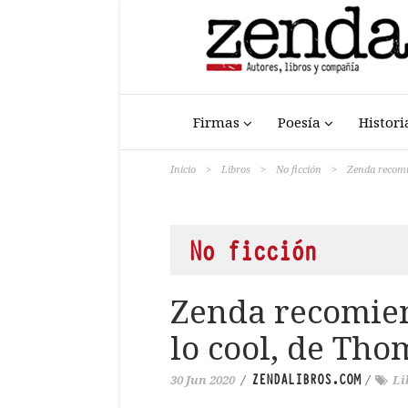
Firmas
Poesía
Histori
Inicio
>
Libros
>
No ficción
>
Zenda recomi
No ficción
Zenda recomien
lo cool, de Th
ZENDALIBROS.COM
30 Jun 2020
/
/
Li