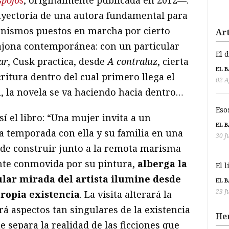
ayectoria de una autora fundamental para
nismos puestos en marcha por cierto
Art
sajona contemporánea: con un particular
El 
ar
, Cusk practica, desde
A contraluz
, cierta
EL 
critura dentro del cual primero llega el
02 A
n, la novela se va haciendo hacia dentro…
Eso
sí el libro: “Una mujer invita a un
EL 
a temporada con ella y su familia en una
30 J
 de construir junto a la remota marisma
nte conmovida por su pintura,
alberga la
El 
ular mirada del artista ilumine desde
EL 
23 J
ropia existencia
. La visita alterará la
rá aspectos tan singulares de la existencia
He
separa la realidad de las ficciones que