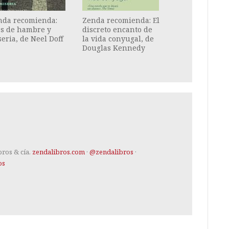
nda recomienda:
Zenda recomienda: El
as de hambre y
discreto encanto de
eria, de Neel Doff
la vida conyugal, de
Douglas Kennedy
bros & cía.
zendalibros.com
·
@zendalibros
·
os