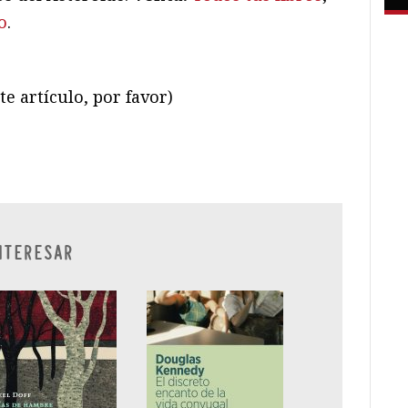
o
.
te artículo, por favor)
ram
il
ompartir
NTERESAR