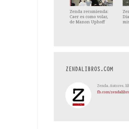
Zenda recomienda:
Ze
Caer es como volar,
Dí
de Manon Uphoff
mis
ZENDALIBROS.COM
Zenda. Autores, li
fb.com/zendalibr