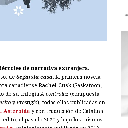
ram
il
ompartir
iércoles de narrativa extranjera
.
aso, de
Segunda casa
, la primera novela
tora canadiense
Rachel Cusk
(Saskatoon,
to de su trilogía
A contraluz
(compuesta
nsito
y
Prestigio
), todas ellas publicadas en
l Asteroide
y con traducción de Catalina
editó, el pasado 2020 y bajo los mismos
spojos
, originalmente publicada en 2012—.