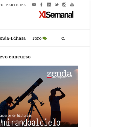
TE
PARTICIPA
enda-Edhasa
Foro
evo concurso