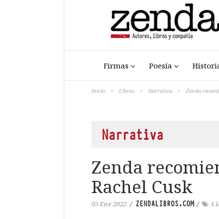
Firmas
Poesía
Histori
Inicio
>
Libros
>
Narrativa
>
Zenda recomi
Narrativa
Zenda recomien
Rachel Cusk
ZENDALIBROS.COM
05 Ene 2022
/
/
Li