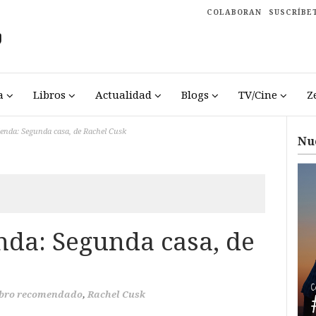
COLABORAN
SUSCRÍBE
a
Libros
Actualidad
Blogs
TV/Cine
Z
enda: Segunda casa, de Rachel Cusk
Nu
da: Segunda casa, de
bro recomendado
,
Rachel Cusk