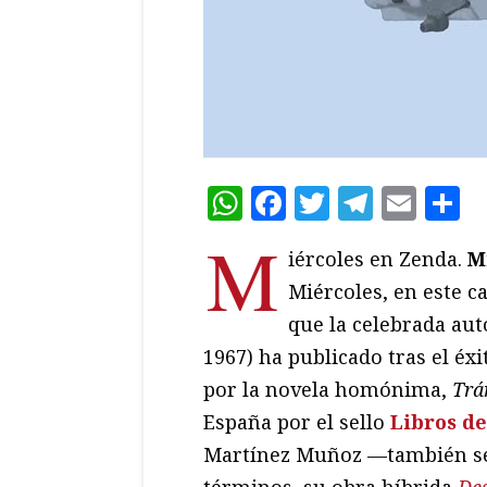
WhatsApp
Facebook
Twitter
Teleg
Ema
C
M
iércoles en Zenda.
M
Miércoles, en este c
que la celebrada au
1967) ha publicado tras el éxi
por la novela homónima,
Trá
España por el sello
Libros de
Martínez Muñoz —también se 
términos, su obra híbrida
De