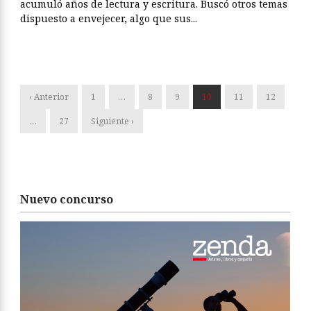
acumuló años de lectura y escritura. Buscó otros temas
dispuesto a envejecer, algo que sus...
‹ Anterior
1
…
8
9
10
11
12
…
27
Siguiente ›
Nuevo concurso