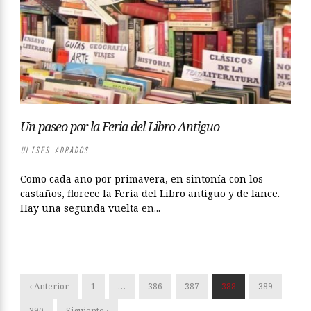
Un paseo por la Feria del Libro Antiguo
ULISES ADRADOS
Como cada año por primavera, en sintonía con los
castaños, florece la Feria del Libro antiguo y de lance.
Hay una segunda vuelta en...
‹ Anterior
1
…
386
387
388
389
390
Siguiente ›