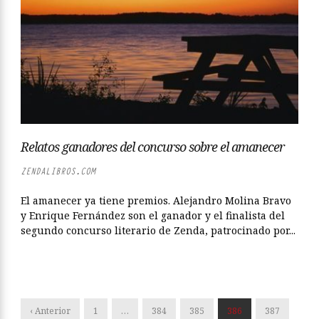
Relatos ganadores del concurso sobre el amanecer
ZENDALIBROS.COM
El amanecer ya tiene premios. Alejandro Molina Bravo
y Enrique Fernández son el ganador y el finalista del
segundo concurso literario de Zenda, patrocinado por...
‹ Anterior
1
…
384
385
386
387