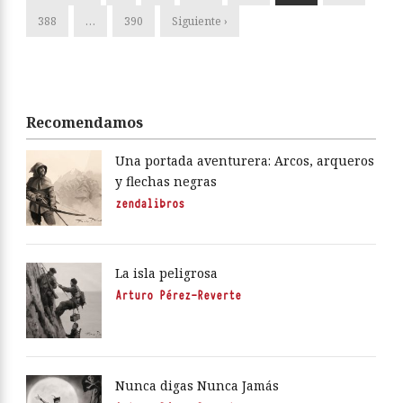
388
…
390
Siguiente ›
Recomendamos
Una portada aventurera: Arcos, arqueros
y flechas negras
zendalibros
La isla peligrosa
Arturo Pérez-Reverte
Nunca digas Nunca Jamás