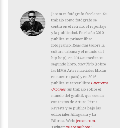
Jeosm es fotógrafo freelance. Su
trabajo como fotógrafo se
centra en el retrato, el reportaje
y la publicidad. En el año 2010
publica su primer libro
fotográfico,
Realidad
(sobre la
cultura urbana y el mundo del
hip hop), en 2014 autoedita su
segundo libro,
Sacrificio
(sobre
las MMA Artes marciales Mixtas,
en nuestro país) y en 2016
publica su tercer libro
Guerreros
Urbanos
(un trabajo sobre el
mundo del grafiti), que cuenta
con textos de Arturo Pérez-
Reverte y se publica bajo las
editoriales Alfaguara y La
Fábrica. Web:
jeosm.com
.
Twitter:
@JeosmPhoto
·