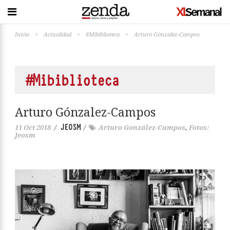
Inicio
>
Actualidad
>
#Mibiblioteca
>
Arturo Gónzalez-Campos
#Mibiblioteca
Arturo Gónzalez-Campos
JEOSM
11 Oct 2018
/
/
Arturo González-Campos
,
Fotos:
Jeosm