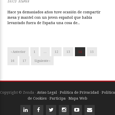
DAVID BOWMAN
Hace ya demasiados años tuve ocasión de compartir
mesa y mantel con un joven español que había
levantado fuera de España una cosa de...
‹ Anterior
1
…
12
13
14
15
16
17
Siguiente ›
Copyright © Zenda ·
Aviso Legal
·
Política de Privacidad
·
Política
de Cookies
·
Participa
·
Mapa Web