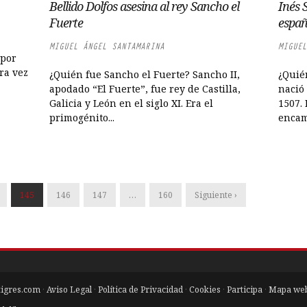
Bellido Dolfos asesina al rey Sancho el
Inés 
Fuerte
españ
MIGUEL ÁNGEL SANTAMARINA
MIGUEL
 por
tra vez
¿Quién fue Sancho el Fuerte? Sancho II,
¿Quié
apodado “El Fuerte”, fue rey de Castilla,
nació 
Galicia y León en el siglo XI. Era el
1507.
primogénito...
encami
145
146
147
…
160
Siguiente ›
tigres.com
·
Aviso Legal
·
Política de Privacidad
·
Cookies
·
Participa
·
Mapa we