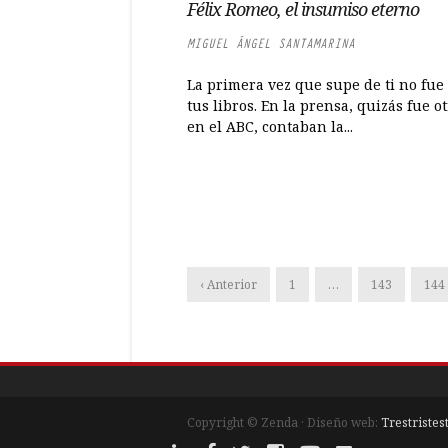
Félix Romeo, el insumiso eterno
MIGUEL ÁNGEL SANTAMARINA
La primera vez que supe de ti no fue
tus libros. En la prensa, quizás fue o
en el ABC, contaban la...
‹ Anterior
1
…
143
144
Copyright © Zenda · Diseño web:
Trestristes