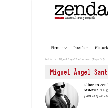
Firmas
Poesía
Histori
Inicio
>
Miguel Ángel Santamarina
(Page 145)
Miguel Ángel Sant
Editor en Zend
histórica
"La 
guerra que c