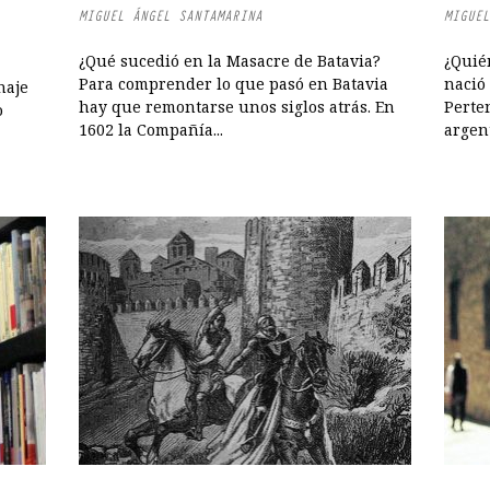
MIGUEL ÁNGEL SANTAMARINA
MIGUEL
¿Qué sucedió en la Masacre de Batavia?
¿Quié
Para comprender lo que pasó en Batavia
nació 
naje
hay que remontarse unos siglos atrás. En
Perten
o
1602 la Compañía...
argent