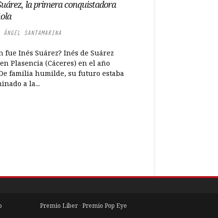
Suárez, la primera conquistadora
ola
 ÁNGEL SANTAMARINA
n fue Inés Suárez? Inés de Suárez
en Plasencia (Cáceres) en el año
 De familia humilde, su futuro estaba
nado a la...
b
Premio Liber
·
Premio Pop Eye