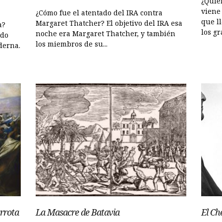
¿Quié
viene 
¿Cómo fue el atentado del IRA contra
que l
Margaret Thatcher? El objetivo del IRA esa
a?
los gr
noche era Margaret Thatcher, y también
ido
los miembros de su...
derna.
errota
La Masacre de Batavia
El Ch