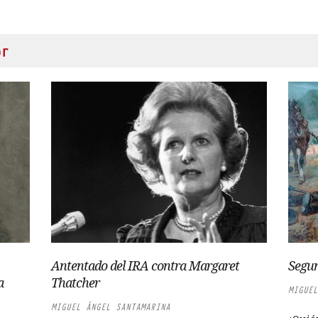
or
Antentado del IRA contra Margaret
Segun
a
Thatcher
MIGUEL
MIGUEL ÁNGEL SANTAMARINA