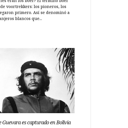
nes eran los bóer? El término bóer
de voortrekkers: los pioneros, los
legaron primero. Así se denominó a
anjeros blancos que...
e Guevara es capturado en Bolivia