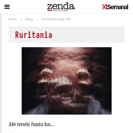
Inicio
>
Blogs
>
Ruritania
(Page 90)
Ruritania
Me tenéis hasta los…