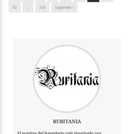
92
…
143
Siguiente ›
RURITANIA
El nombre del legendario país imaginado por