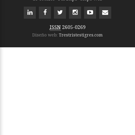
ISSN
2605-0269
Diseño web:
Trestristestigres.com