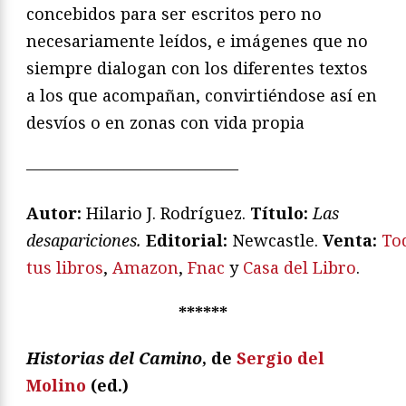
concebidos para ser escritos pero no
necesariamente leídos, e imágenes que no
siempre dialogan con los diferentes textos
a los que acompañan, convirtiéndose así en
desvíos o en zonas con vida propia
—————————————
Autor:
Hilario J. Rodríguez.
T
ítulo:
Las
desapariciones.
Editorial:
Newcastle.
Venta:
To
tus libros
,
Amazon
,
Fnac
y
Casa del Libro
.
******
Historias del Camino
, de
Sergio del
Molino
(ed.)