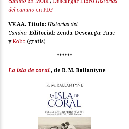
camino
en MOBI
/
Descargar Libro
Historias
del camino
en PDF
.
VV.AA.
Título:
Historias del
Camino
.
Editorial:
Zenda.
Descarga:
Fnac
y
Kobo
(gratis).
******
La isla de coral
, de R. M. Ballantyne