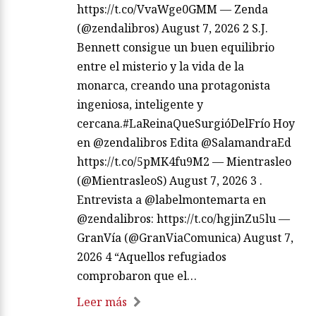
https://t.co/VvaWge0GMM — Zenda
(@zendalibros) August 7, 2026 2 S.J.
Bennett consigue un buen equilibrio
entre el misterio y la vida de la
monarca, creando una protagonista
ingeniosa, inteligente y
cercana.#LaReinaQueSurgióDelFrío Hoy
en @zendalibros Edita @SalamandraEd
https://t.co/5pMK4fu9M2 — Mientrasleo
(@MientrasleoS) August 7, 2026 3 .
Entrevista a @labelmontemarta en
@zendalibros: https://t.co/hgjinZu5lu —
GranVía (@GranViaComunica) August 7,
2026 4 “Aquellos refugiados
comprobaron que el…
Leer más