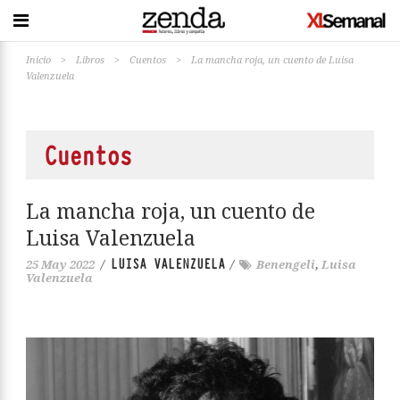
Inicio
>
Libros
>
Cuentos
>
La mancha roja, un cuento de Luisa
Valenzuela
Cuentos
La mancha roja, un cuento de
Luisa Valenzuela
LUISA VALENZUELA
25 May 2022
/
/
Benengeli
,
Luisa
Valenzuela