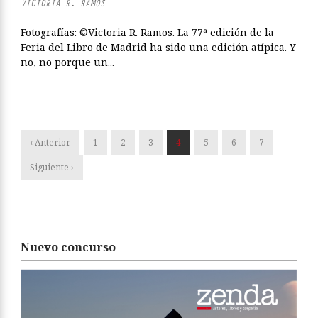
VICTORIA R. RAMOS
Fotografías: ©Victoria R. Ramos. La 77ª edición de la
Feria del Libro de Madrid ha sido una edición atípica. Y
no, no porque un...
‹ Anterior
1
2
3
4
5
6
7
Siguiente ›
Nuevo concurso