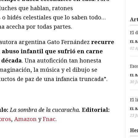
eluches que hablan, ratones
o bidés celestiales que lo saben todo…
Art
ha acecha por todas partes.
El 
 autora argentina Gato Fernández
recurre
EL 
02 A
l abuso infantil que sufrió en carne
 década
. Una autoficción tan honesta
Eso
maginación, la música y el dibujo se
EL 
uctos de paz de una infancia truncada”.
30 J
El 
lo:
La sombra de la cucaracha.
Editorial:
EL 
23 J
ibros
,
Amazon
y
Fnac
.
He