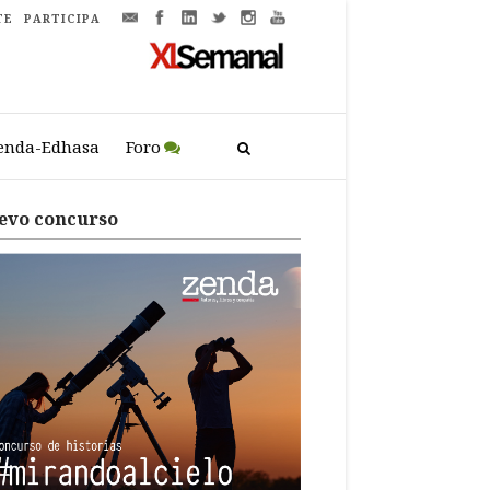
TE
PARTICIPA
enda-Edhasa
Foro
evo concurso