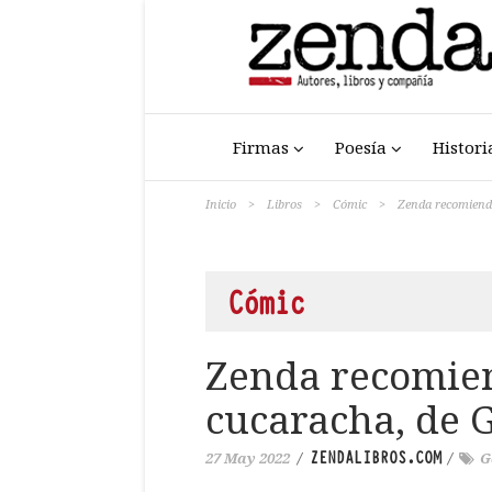
Firmas
Poesía
Histori
Inicio
>
Libros
>
Cómic
>
Zenda recomienda
Cómic
Zenda recomien
cucaracha, de 
ZENDALIBROS.COM
27 May 2022
/
/
G