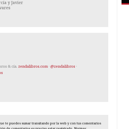
cía y Javier
vares
bros & cía.
zendalibros.com
·
@zendalibros
·
os
l que te puedes sumar transitando por la web y con tus comentarios
cción de comentarios es preciso estar registrado. Normas: