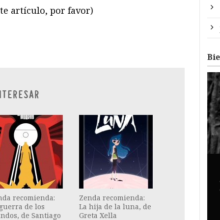
te artículo, por favor)
ram
il
ompartir
Bi
NTERESAR
nda recomienda:
Zenda recomienda:
guerra de los
La hija de la luna, de
ndos, de Santiago
Greta Xella