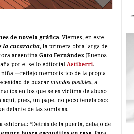
ram
il
ompartir
nes de novela gráfica
. Viernes, en este
e la cucaracha
, la primera obra larga de
ritora argentina
Gato Fernández
(Buenos
aña por el sello editorial
Astiberri
.
a niña —reflejo memorístico de la propia
necesidad de buscar
mundos posibles
, a
arios en los que se es víctima de abuso
a aquí, pues, un papel no poco tenebroso:
ue delante de las sombras.
ia editorial: “Detrás de la puerta, debajo de
iempre busca escondites en casa
. Para