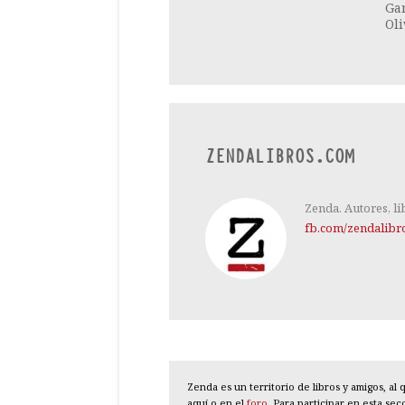
Gar
Oli
ZENDALIBROS.COM
Zenda. Autores, li
fb.com/zendalibr
Zenda es un territorio de libros y amigos, a
aquí o en el
foro
. Para participar en esta se