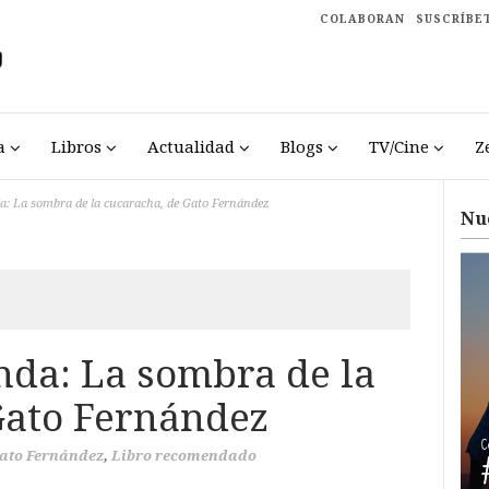
COLABORAN
SUSCRÍBE
a
Libros
Actualidad
Blogs
TV/Cine
Z
: La sombra de la cucaracha, de Gato Fernández
Nu
da: La sombra de la
Gato Fernández
ato Fernández
,
Libro recomendado