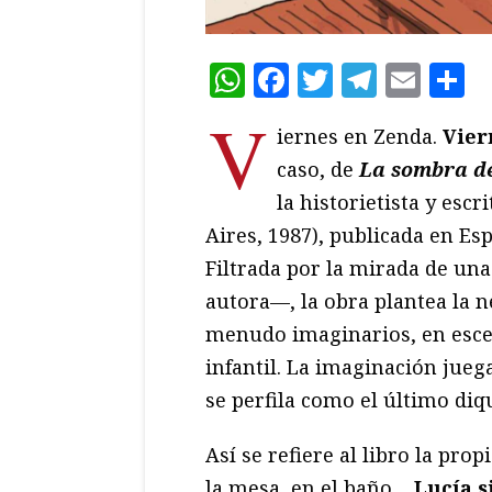
WhatsApp
Facebook
Twitter
Teleg
Ema
C
V
iernes en Zenda.
Vier
caso, de
La sombra d
la historietista y esc
Aires, 1987), publicada en Esp
Filtrada por la mirada de un
autora—, la obra plantea la 
menudo imaginarios, en escen
infantil. La imaginación jueg
se perfila como el último diq
Así se refiere al libro la prop
la mesa, en el baño…
Lucía s