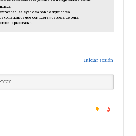
iminada.
trarios a las leyes españolas o injuriantes.
los comentarios que consideremos fuera de tema.
piniones publicadas.
Iniciar sesión