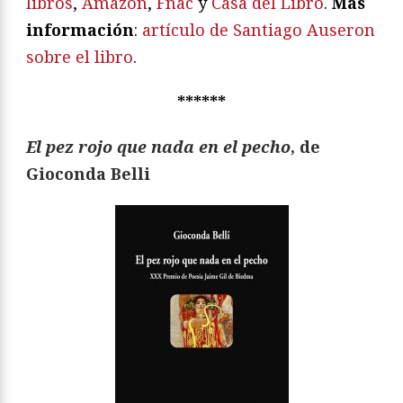
libros
,
Amazon
,
Fnac
y
Casa del Libro
.
Más
información
:
artículo de Santiago Auseron
sobre el libro
.
******
El pez rojo que nada en el pecho
, de
Gioconda Belli