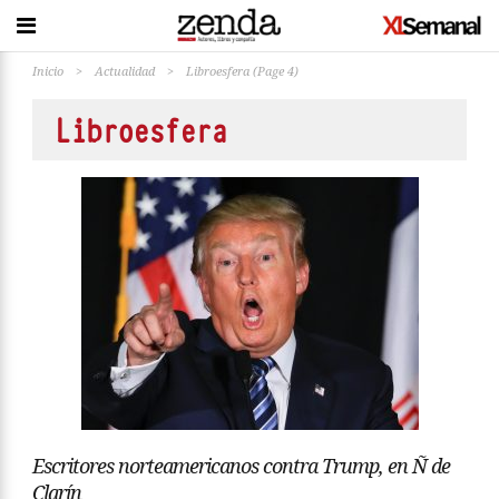
Inicio
>
Actualidad
>
Libroesfera
(Page 4)
Libroesfera
Escritores norteamericanos contra Trump, en Ñ de
Clarín