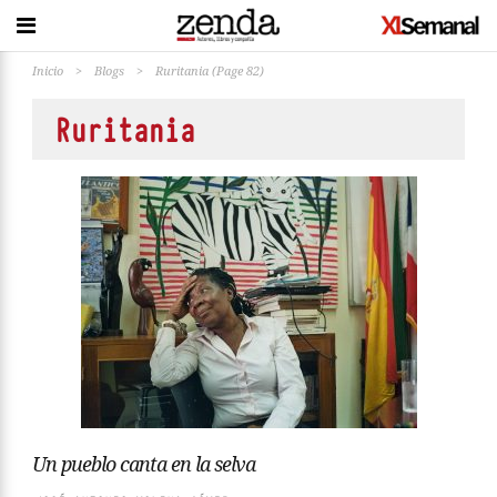
Inicio
>
Blogs
>
Ruritania
(Page 82)
Ruritania
Un pueblo canta en la selva