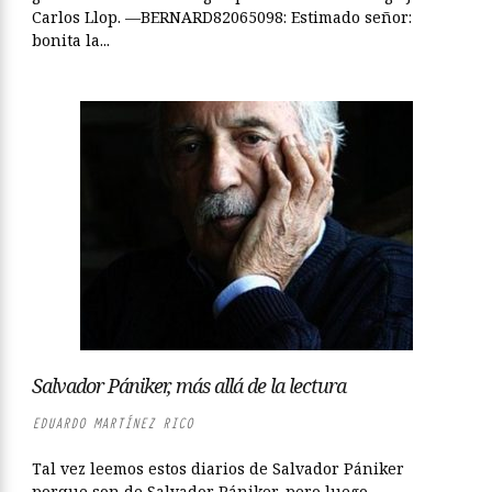
Carlos Llop. —BERNARD82065098: Estimado señor:
bonita la...
Salvador Pániker, más allá de la lectura
EDUARDO MARTÍNEZ RICO
Tal vez leemos estos diarios de Salvador Pániker
porque son de Salvador Pániker, pero luego