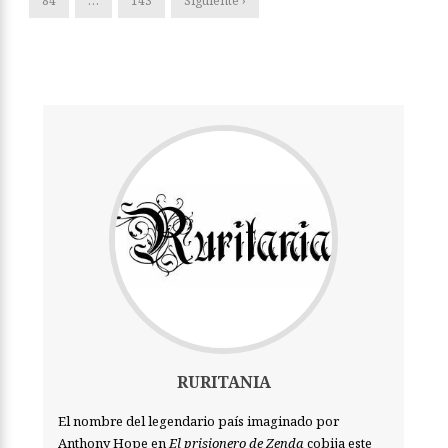
84
…
143
Siguiente ›
RURITANIA
El nombre del legendario país imaginado por
Anthony Hope en
El prisionero de Zenda
cobija este