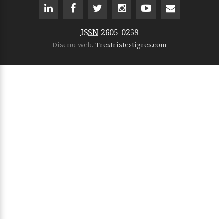
ISSN
2605-0269
Diseño web:
Trestristestigres.com