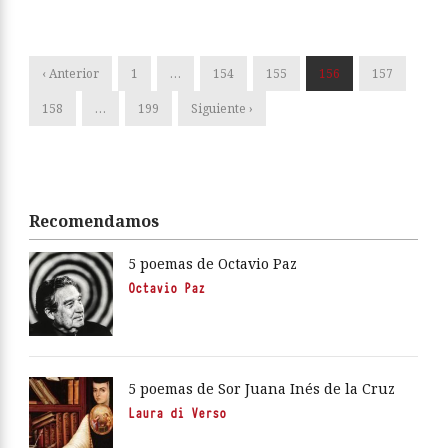
‹ Anterior
1
…
154
155
156
157
158
…
199
Siguiente ›
Recomendamos
5 poemas de Octavio Paz
Octavio Paz
5 poemas de Sor Juana Inés de la Cruz
Laura di Verso