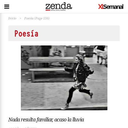
Inicio
>
Poesía
(Page 156)
Poesía
Nada resulta familiar, acaso la lluvia